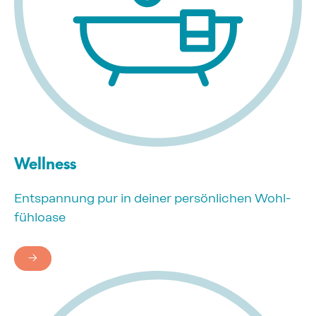
Well­ness­
Entspannung pur in deiner persönlichen Wohl­
fühl­oa­se
→