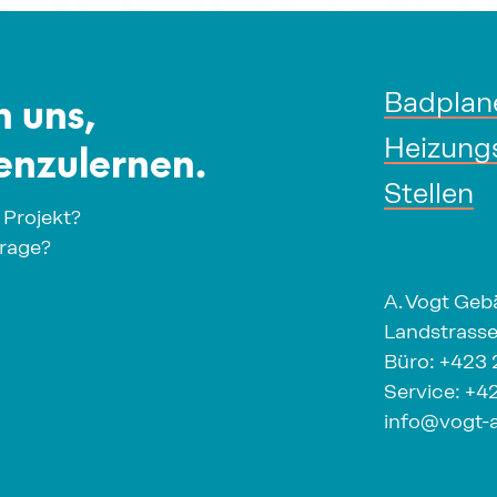
n uns,
Badplan
Heizung
enzulernen.
Stellen
 Projekt?
Frage?
A. Vogt Ge
Landstrasse
Büro:
+423 
Service:
+42
info@vogt-a