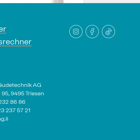
er
srechner
bäudetechnik AG
 95, 9495 Triesen
232 86 86
3 237 57 21
g.li