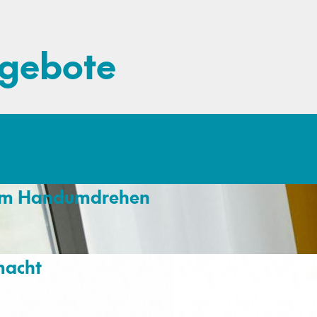
ngebote
res Teams werden?
 im Handumdrehen
macht