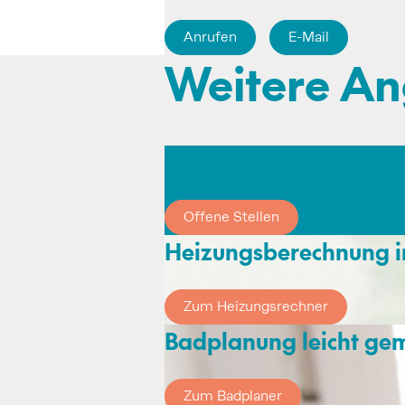
Anrufen
E-Mail
Weitere A
Möchtest du Teil unse
Offene Stellen
Heizungsberechnung
Zum Heizungsrechner
Badplanung leicht ge
Zum Badplaner