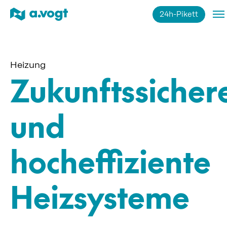
24h-Pikett
Impressum
Datenschutz
Heizung
Zukunftssicher
und
hocheffiziente
Heizsysteme