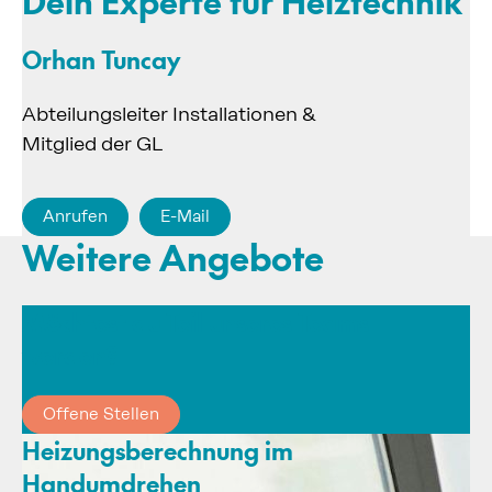
Dein Experte für Heiztechnik
Orhan Tuncay
Abteilungsleiter Installationen &
Mitglied der GL
Anrufen
E-Mail
Weitere Angebote
Möchtest du Teil unseres Teams
werden?
Offene Stellen
Heizungsberechnung im
Handumdrehen